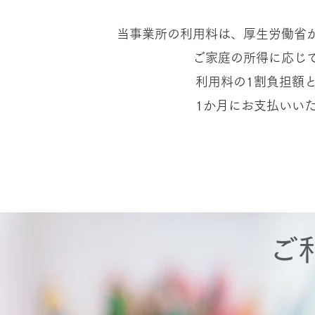
当事業所の利用料は、厚生労働省
ご家庭の所得に応じ
利用料の1割負担額
1か月にお支払いい
​