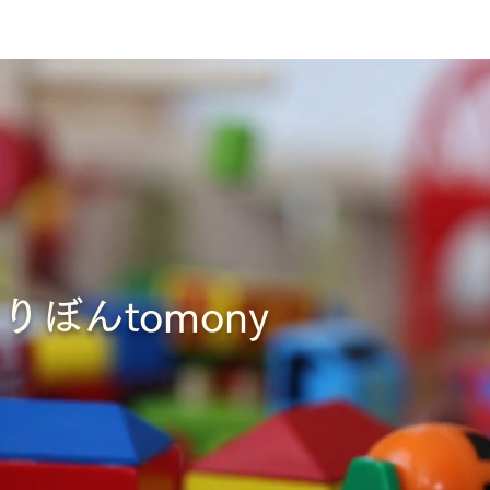
​りぼんtomony