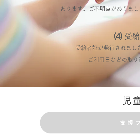
あります。ご不明点がありまし
⑷ 受
受給者証が発行されました
​ご利用日などの取
児
支援