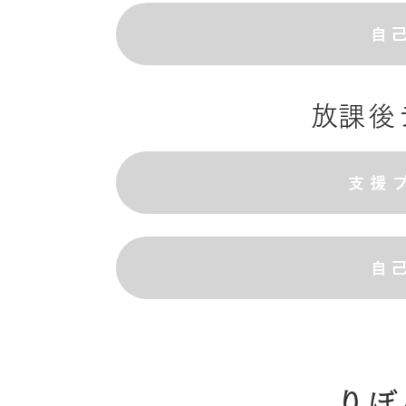
自
​放課
支援
自
​りぼ