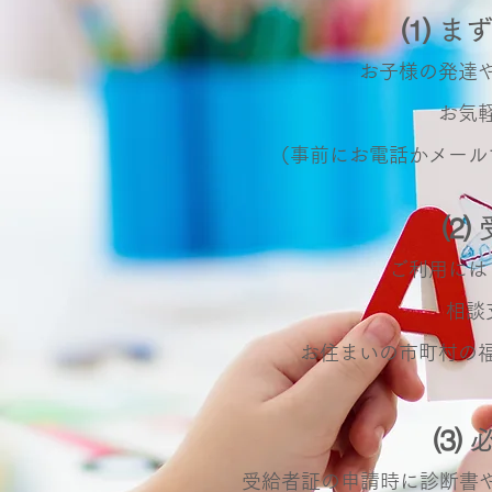
⑴ ま
お子様の発達
お気
（事前にお電話かメール
⑵
ご利用には
相談
お住まいの市町村の
⑶ 
受給者証の申請時に診断書