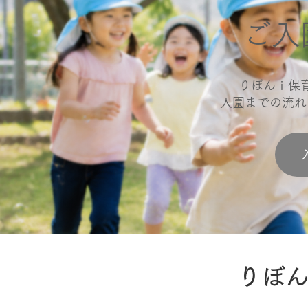
​ご
りぼんｉ保
​入園までの流
​りぼ