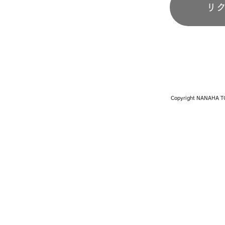
リ
​Copyright NANAHA T